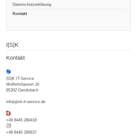
Datenschutzerklärung
Kontakt
I|S|K
Kontakt
I|S|K IT-Service
Wolfertshausen 1b
85302 Gerolsbach
info(a)isk-it-service.de
+49 8445 280418
+49 8445 280637